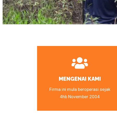
MENGENAI KAMI
Firma ini mula beroperasi sejak
4hb November 2004