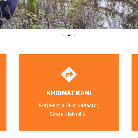
KHIDMAT KAMI
Kerja-kerja Ukur Kadaster,
Strata, Hakmilik...